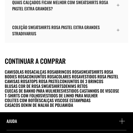
QUAIS CALÇADOS FICAM MELHOR COM SWEATSHIRTS ROSA
PASTEL EXTRA GRANDES?
COLEÇÃO SWEATSHIRTS ROSA PASTEL EXTRA GRANDES
STRADIVARIUS
CONTINUAR A COMPRAR
CAMISOLAS ROSA
CALÇAS ROSA
BRINCOS ROSA
SWEATSHIRTS ROSA
BODIES ROSA
CONJUNTOS ROSA
COLARES ROSA
VESTIDOS ROSA PASTEL
CAMISAS ROSA
TOPS ROSA PASTEL
CONJUNTOS DE 3 BRINCOS
BLUSAS COR DE ROSA SWEATSHIRTS
DENIMS RETOS
CUECAS DE BANHO PARA MULHERES
VESTIDOS CASTANHOS DE VISCOSE
T-SHIRTS COM FOLHOS
VESTIDOS DE LINHO PARA MULHER
COLETES COM BOTÕES
CALÇAS VISCOSE ESTAMPADAS
CASACOS DENIM DE MALHA DE POLIAMIDA
AJUDA
Ajuda e contacto