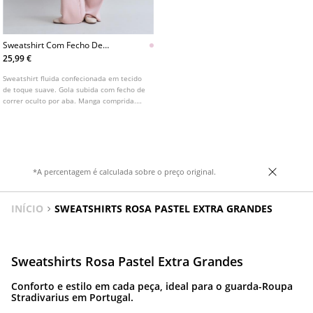
Sweatshirt Com Fecho De
Toque Suave
25,99 €
Sweatshirt fluida confecionada em tecido
de toque suave. Gola subida com fecho de
correr oculto por aba. Manga comprida.
Disponível em várias cores.
*A percentagem é calculada sobre o preço original.
INÍCIO
SWEATSHIRTS ROSA PASTEL EXTRA GRANDES
Sweatshirts Rosa Pastel Extra Grandes
Conforto e estilo em cada peça, ideal para o guarda-Roupa
Stradivarius em Portugal.