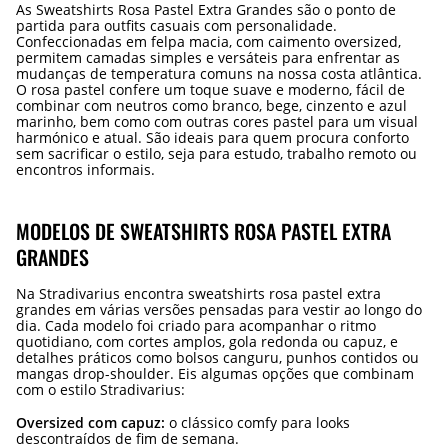
As Sweatshirts Rosa Pastel Extra Grandes são o ponto de
partida para outfits casuais com personalidade.
Confeccionadas em felpa macia, com caimento oversized,
permitem camadas simples e versáteis para enfrentar as
mudanças de temperatura comuns na nossa costa atlântica.
O rosa pastel confere um toque suave e moderno, fácil de
combinar com neutros como branco, bege, cinzento e azul
marinho, bem como com outras cores pastel para um visual
harmónico e atual. São ideais para quem procura conforto
sem sacrificar o estilo, seja para estudo, trabalho remoto ou
encontros informais.
MODELOS DE SWEATSHIRTS ROSA PASTEL EXTRA
GRANDES
Na Stradivarius encontra sweatshirts rosa pastel extra
grandes em várias versões pensadas para vestir ao longo do
dia. Cada modelo foi criado para acompanhar o ritmo
quotidiano, com cortes amplos, gola redonda ou capuz, e
detalhes práticos como bolsos canguru, punhos contidos ou
mangas drop-shoulder. Eis algumas opções que combinam
com o estilo Stradivarius:
Oversized com capuz:
o clássico comfy para looks
descontraídos de fim de semana.