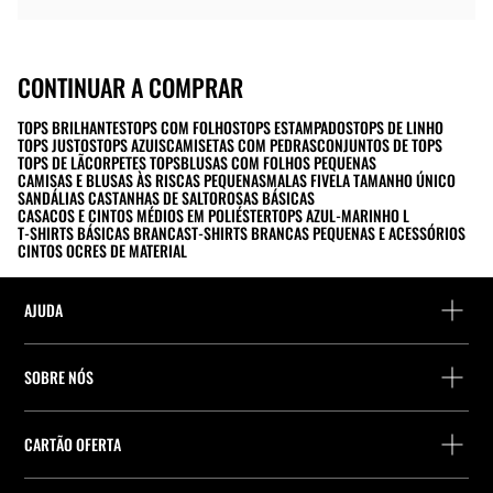
CONTINUAR A COMPRAR
TOPS BRILHANTES
TOPS COM FOLHOS
TOPS ESTAMPADOS
TOPS DE LINHO
TOPS JUSTOS
TOPS AZUIS
CAMISETAS COM PEDRAS
CONJUNTOS DE TOPS
TOPS DE LÃ
CORPETES TOPS
BLUSAS COM FOLHOS PEQUENAS
CAMISAS E BLUSAS ÀS RISCAS PEQUENAS
MALAS FIVELA TAMANHO ÚNICO
SANDÁLIAS CASTANHAS DE SALTO
ROSAS BÁSICAS
CASACOS E CINTOS MÉDIOS EM POLIÉSTER
TOPS AZUL-MARINHO L
T-SHIRTS BÁSICAS BRANCAS
T-SHIRTS BRANCAS PEQUENAS E ACESSÓRIOS
CINTOS OCRES DE MATERIAL
AJUDA
Ajuda e contacto
SOBRE NÓS
Localiza a tua encomenda
Localize uma loja
Devolução enquanto convidado
CARTÃO OFERTA
Empresa
Localizador de pontos de entrega
Consulta de Saldo
Trabalhe na Stradivarius
Stradivarius ID