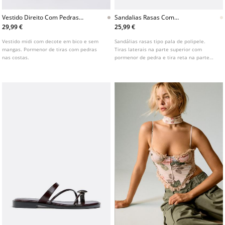
Vestido Direito Com Pedras
Sandalias Rasas Com
Nas Costas
Pormenor De Pedra
29,99 €
25,99 €
Vestido midi com decote em bico e sem
Sandálias rasas tipo pala de polipele.
mangas. Pormenor de tiras com pedras
Tiras laterais na parte superior com
nas costas.
pormenor de pedra e tira reta na parte
central do peito do pé. Disponíveis em
castanho, cru e bordeaux.