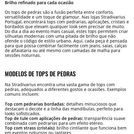
Brilho refinado para cada ocasião
Os tops de pedras são a fusão perfeita entre conforto,
versatilidade e um toque de glamour. Nas lojas Stradivarius
Portugal, encontrará tops com pedrarias, aplicações, cristais e
bordados que elevam qualquer look sem precisar de muito.
Do dia a dia ao evento mais casual, estes tops permitem criar
silhuetas modernas com uma pitada de brilho que não
ofende o código de estilo urbano. Aqui, cada peça é pensada
para que possa combinar facilmente com jeans, saias, calças
de alfaiataria ou até mesmo com camadas de malha para
sessões noturnas.
MODELOS DE TOPS DE PEDRAS
Na Stradivarius encontra uma vasta gama de tops com
pedras, adequados a diferentes gostos e ocasiões. Exemplos
comuns incluem:
Top com pedrarias bordadas:
detalhes minuciosos que
destacam o decote e a linha das mandíbulas, perfeito para
looks sofisticados.
Top de tule com aplicações de pedras:
transparência suave
combinada com pedrarias para um efeito etéreo.
Top com strass (cristais):
brilho cintilante que funciona bem
em eventos noturnos ou jantares.