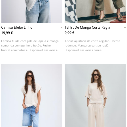
Camisa Efeito Linho
Tshirt De Manga Curta Ragla
19,99 €
9,99 €
Camisa fluida com gola de lapela e manga
T-shirt ajustada de corte regular. Decote
comprida com punho e botão. Fecho
redondo. Manga curta tipo raglã.
frontal com botões. Disponível em várias
Disponível em várias cores.
cores.