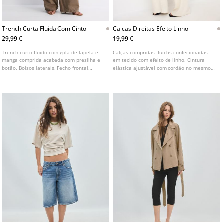
Trench Curta Fluida Com Cinto
Calcas Direitas Efeito Linho
29,99 €
19,99 €
Trench curto fluido com gola de lapela e
Calças compridas fluidas confecionadas
manga comprida acabada com presilha e
em tecido com efeito de linho. Cintura
botão. Bolsos laterais. Fecho frontal
elástica ajustável com cordão no mesmo
cruzado com botões. Disponível em várias
tom. Bolsos laterais. Perna reta e larga.
cores.
Disponíveis em várias cores.