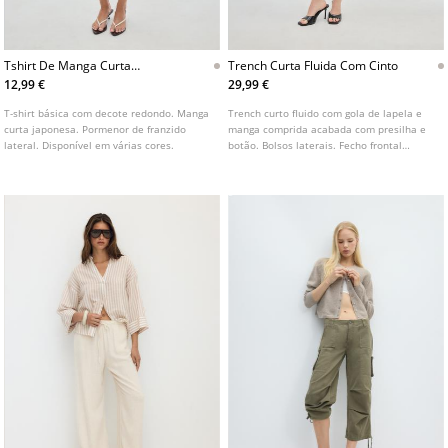
Tshirt De Manga Curta
Trench Curta Fluida Com Cinto
Japonesa
12,99 €
29,99 €
T-shirt básica com decote redondo. Manga
Trench curto fluido com gola de lapela e
curta japonesa. Pormenor de franzido
manga comprida acabada com presilha e
lateral. Disponível em várias cores.
botão. Bolsos laterais. Fecho frontal
cruzado com botões. Disponível em várias
cores.