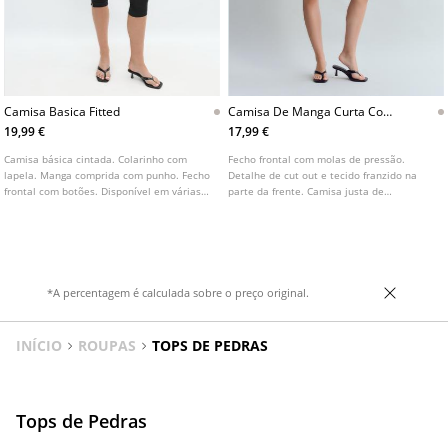
Camisa Basica Fitted
Camisa De Manga Curta Com
Cut Out
19,99 €
17,99 €
Camisa básica cintada. Colarinho com
Fecho frontal com molas de pressão.
lapela. Manga comprida com punho. Fecho
Detalhe de cut out e tecido franzido na
frontal com botões. Disponível em várias
parte da frente. Camisa justa de
cores.
comprimento regular. Colarinho de lapela
e manga curta. Disponível em várias cores.
*A percentagem é calculada sobre o preço original.
INÍCIO
ROUPAS
TOPS DE PEDRAS
Tops de Pedras