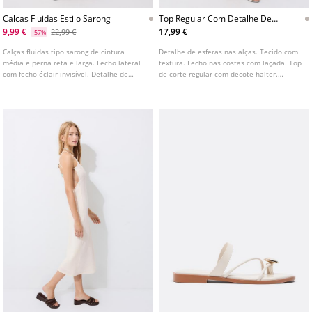
Calcas Fluidas Estilo Sarong
Top Regular Com Detalhe De
Esferas
9,99 €
17,99 €
22,99 €
-57%
Calças fluidas tipo sarong de cintura
Detalhe de esferas nas alças. Tecido com
média e perna reta e larga. Fecho lateral
textura. Fecho nas costas com laçada. Top
com fecho éclair invisível. Detalhe de
de corte regular com decote halter.
laçada na parte frontal. Disponível em
Modelo sem mangas.
várias cores.