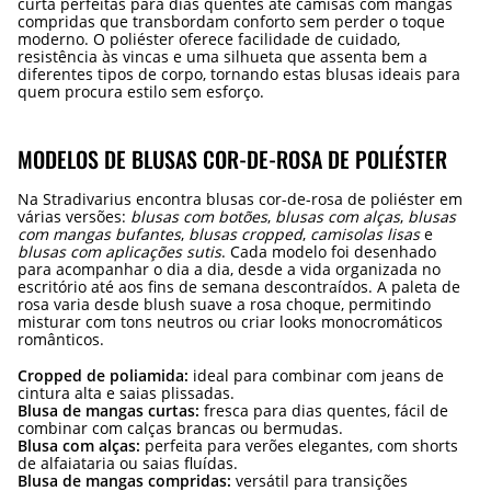
curta perfeitas para dias quentes até camisas com mangas
compridas que transbordam conforto sem perder o toque
moderno. O poliéster oferece facilidade de cuidado,
resistência às vincas e uma silhueta que assenta bem a
diferentes tipos de corpo, tornando estas blusas ideais para
quem procura estilo sem esforço.
MODELOS DE BLUSAS COR-DE-ROSA DE POLIÉSTER
Na Stradivarius encontra blusas cor-de-rosa de poliéster em
várias versões:
blusas com botões
,
blusas com alças
,
blusas
com mangas bufantes
,
blusas cropped
,
camisolas lisas
e
blusas com aplicações sutis
. Cada modelo foi desenhado
para acompanhar o dia a dia, desde a vida organizada no
escritório até aos fins de semana descontraídos. A paleta de
rosa varia desde blush suave a rosa choque, permitindo
misturar com tons neutros ou criar looks monocromáticos
românticos.
Cropped de poliamida:
ideal para combinar com jeans de
cintura alta e saias plissadas.
Blusa de mangas curtas:
fresca para dias quentes, fácil de
combinar com calças brancas ou bermudas.
Blusa com alças:
perfeita para verões elegantes, com shorts
de alfaiataria ou saias fluídas.
Blusa de mangas compridas:
versátil para transições