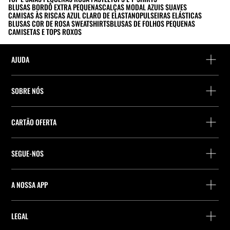
BLUSAS BORDÔ EXTRA PEQUENAS
CALÇAS MODAL AZUIS SUAVES
CAMISAS ÀS RISCAS AZUL CLARO DE ELASTANO
PULSEIRAS ELÁSTICAS
BLUSAS COR DE ROSA SWEATSHIRTS
BLUSAS DE FOLHOS PEQUENAS
CAMISETAS E TOPS ROXOS
AJUDA
Ajuda e contacto
SOBRE NÓS
Localiza a tua encomenda
Localize uma loja
Devolução enquanto convidado
CARTÃO OFERTA
Empresa
Localizador de pontos de entrega
Consulta de Saldo
Trabalhe na Stradivarius
Stradivarius ID
SEGUE-NOS
Compra de Cartão Presente
Company Profile
Preferências de cookies
A NOSSA APP
iOS
Android
LEGAL