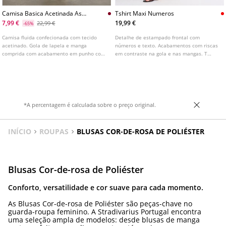
Camisa Basica Acetinada As
Tshirt Maxi Numeros
Riscas
7,99 €
19,99 €
22,99 €
-65%
Camisa fluida confecionada com tecido
Detalhe de estampado frontal com
acetinado. Gola de lapela e manga
números e texto. Acabamentos com riscas
comprida com acabamento em punho com
em contraste na gola e nas mangas. T
botão. Fecho frontal com botões ocultos
shirt de corte oversize confecionada em
na lapela.
tecido de malha. Com decote em bico e
manga curta. Disponível em várias cores.
*A percentagem é calculada sobre o preço original.
INÍCIO
ROUPAS
BLUSAS COR-DE-ROSA DE POLIÉSTER
Blusas Cor-de-rosa de Poliéster
Conforto, versatilidade e cor suave para cada momento.
As Blusas Cor-de-rosa de Poliéster são peças-chave no
guarda-roupa feminino. A Stradivarius Portugal encontra
uma seleção ampla de modelos: desde blusas de manga