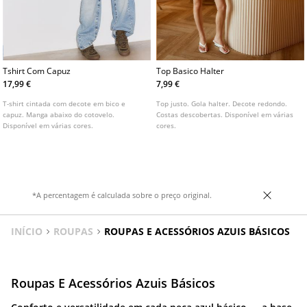
Tshirt Com Capuz
Top Basico Halter
17,99 €
7,99 €
T-shirt cintada com decote em bico e
Top justo. Gola halter. Decote redondo.
capuz. Manga abaixo do cotovelo.
Costas descobertas. Disponível em várias
Disponível em várias cores.
cores.
*A percentagem é calculada sobre o preço original.
INÍCIO
ROUPAS
ROUPAS E ACESSÓRIOS AZUIS BÁSICOS
Roupas E Acessórios Azuis Básicos