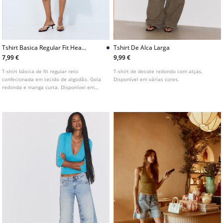
Tshirt Basica Regular Fit Heavy
Tshirt De Alca Larga
Weight
7,99 €
9,99 €
T-shirt básica de fit regular reto
T-shirt de decote redondo com alças.
confecionada em tecido de algodão. Gola
Disponível em várias cores.
redonda e manga curta. Disponível em
várias cores.