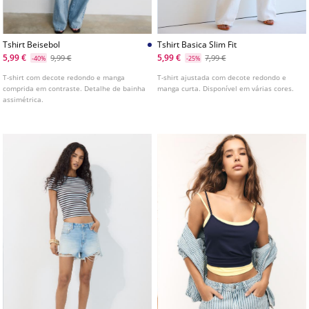
Tshirt Beisebol
Tshirt Basica Slim Fit
5,99 €
5,99 €
9,99 €
7,99 €
-40%
-25%
T-shirt com decote redondo e manga
T-shirt ajustada com decote redondo e
comprida em contraste. Detalhe de bainha
manga curta. Disponível em várias cores.
assimétrica.