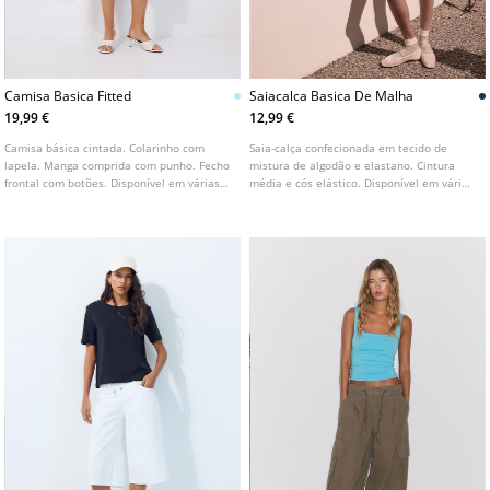
Camisa Basica Fitted
Saiacalca Basica De Malha
19,99 €
12,99 €
Camisa básica cintada. Colarinho com
Saia-calça confecionada em tecido de
lapela. Manga comprida com punho. Fecho
mistura de algodão e elastano. Cintura
frontal com botões. Disponível em várias
média e cós elástico. Disponível em várias
cores.
cores.