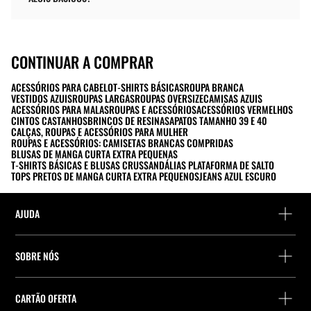
CONTINUAR A COMPRAR
ACESSÓRIOS PARA CABELO
T-SHIRTS BÁSICAS
ROUPA BRANCA
VESTIDOS AZUIS
ROUPAS LARGAS
ROUPAS OVERSIZE
CAMISAS AZUIS
ACESSÓRIOS PARA MALAS
ROUPAS E ACESSÓRIOS
ACESSÓRIOS VERMELHOS
CINTOS CASTANHOS
BRINCOS DE RESINA
SAPATOS TAMANHO 39 E 40
CALÇAS, ROUPAS E ACESSÓRIOS PARA MULHER
ROUPAS E ACESSÓRIOS: CAMISETAS BRANCAS COMPRIDAS
BLUSAS DE MANGA CURTA EXTRA PEQUENAS
T-SHIRTS BÁSICAS E BLUSAS CRUS
SANDÁLIAS PLATAFORMA DE SALTO
TOPS PRETOS DE MANGA CURTA EXTRA PEQUENOS
JEANS AZUL ESCURO
AJUDA
Ajuda e contacto
SOBRE NÓS
Localiza a tua encomenda
Localize uma loja
Devolução enquanto convidado
CARTÃO OFERTA
Empresa
Localizador de pontos de entrega