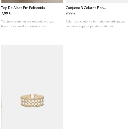
Top De Alcas Em Poliamida
Conjunto 3 Colares Flor
Esmaltada
7,99 €
9,99 €
Top justo com decote redondo e alças
Colar tipo conjunto formado por três peças
finas. Disponível em várias cores.
com missangas e pendente de flor.