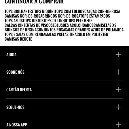
CONTINUAR A COMPRAR
TOPS BRILHANTES
TOPS BIQUÍNI
TOPS COM FOLHOS
CALÇAS COR-DE-ROSA
CAMISAS COR-DE-ROSA
BRINCOS COR-DE-ROSA
TOPS ESTAMPADOS
TOPS AZUIS
TOPS JUSTOS
TOPS DE LINHO
TOPS PELE BEGE
CALÇAS CINZENTAS DE VISCOSE
BLUSÕES ACOLCHOADOS
CAMISETAS XS
BRINCOS DE RESINA
CONJUNTOS ROSA
SAIAS GRANDES AZUIS DE POLIAMIDA
TOPS E SAIAS COM RENDA
MALAS PRETAS TIRACOLO EM POLIÉSTER
CAMISAS DECOTE
AJUDA
Ajuda e contacto
SOBRE NÓS
Localiza a tua encomenda
Localize uma loja
Devolução enquanto convidado
CARTÃO OFERTA
Empresa
Localizador de pontos de entrega
Consulta de Saldo
Trabalhe na Stradivarius
Stradivarius ID
SEGUE-NOS
Compra de Cartão Presente
Company Profile
Preferências de cookies
A NOSSA APP