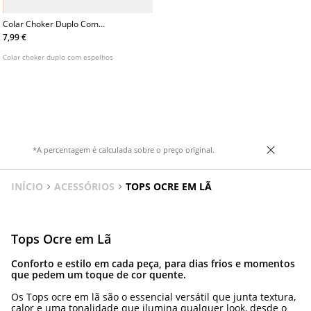
Colar Choker Duplo Com
Espelhos
7,99 €
Colar choker duplo com espelhos
*A percentagem é calculada sobre o preço original.
INÍCIO
ACESSÓRIOS
TOPS OCRE EM LÃ
Tops Ocre em Lã
Conforto e estilo em cada peça, para dias frios e momentos
que pedem um toque de cor quente.
Os Tops ocre em lã são o essencial versátil que junta textura,
calor e uma tonalidade que ilumina qualquer look, desde o