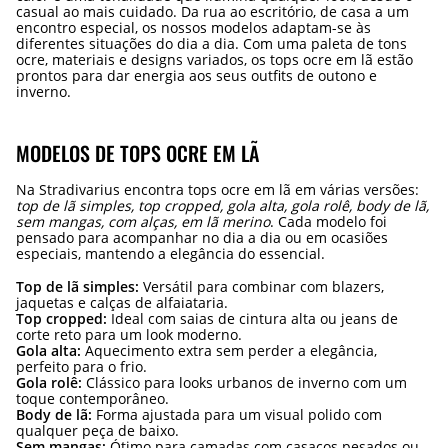
casual ao mais cuidado. Da rua ao escritório, de casa a um
encontro especial, os nossos modelos adaptam-se às
diferentes situações do dia a dia. Com uma paleta de tons
ocre, materiais e designs variados, os tops ocre em lã estão
prontos para dar energia aos seus outfits de outono e
inverno.
MODELOS DE TOPS OCRE EM LÃ
Na Stradivarius encontra tops ocre em lã em várias versões:
top de lã simples, top cropped, gola alta, gola rolê, body de lã,
sem mangas, com alças, em lã merino
. Cada modelo foi
pensado para acompanhar no dia a dia ou em ocasiões
especiais, mantendo a elegância do essencial.
Top de lã simples:
Versátil para combinar com blazers,
jaquetas e calças de alfaiataria.
Top cropped:
Ideal com saias de cintura alta ou jeans de
corte reto para um look moderno.
Gola alta:
Aquecimento extra sem perder a elegância,
perfeito para o frio.
Gola rolê:
Clássico para looks urbanos de inverno com um
toque contemporâneo.
Body de lã:
Forma ajustada para um visual polido com
qualquer peça de baixo.
Sem mangas:
Ótimo para camadas com casacos pesados ou